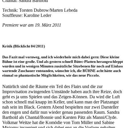
Chantal: Sandra Barthold
Technik: Torsten Dubrow/Marten Lebeda
Souffleuse: Karoline Leder
Premiere war am 19. März 2011
Kritik (Blicklicht 04/2011)
Das Fazit mal vornweg, und ich wiederhole mich dabei gern: Diese kleine
Bühne ist eine große. Und als gestern schnell Bütec-Platten herangeschleppt
wurden und in wenigen Minuten zusätzliche Sitzebenen für noch auf Einlass
wartende Zuschauer entstanden, wünschte ich, die BÜHNE acht hätte auch
einmal so phantastische Möglichkeiten, wie das neue Piccolo.
Natürlich sind die Räume ein Teil des Flairs und die zur
Improvisation zwingenden Umstände haben auch ihre Reize, doch
geht es ja ums Spielen und das Zeigen-Können. Da wird die Luft
schon schnell mal knapp im Keller, und kann man der Platzangst
nah sein im Black. Gestern Abend bespielten nur zwei Darsteller
den engen und dafür nun wieder genau passenden Raum. Sandra
Barthold als Chantal/Bonnie und Karsten Pätz als Manni/Clyde.
Volkmar Weitze hat die Komödie von Tom Müller und Sabine
Misiorny inszeniert und sich dabei eng an die Vorlage gehalten.