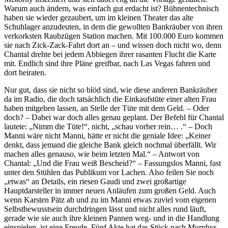
Warum auch ändern, was einfach gut erdacht ist? Bühnentechnisch
haben sie wieder gezaubert, um im kleinen Theater das alte
Schuhlager anzudeuten, in dem die gewollten Bankräuber von ihren
verkorksten Raubzügen Station machen. Mit 100.000 Euro kommen
sie nach Zick-Zack-Fahrt dort an – und wissen doch nicht wo, denn
Chantal drehte bei jedem Abbiegen ihrer rasanten Flucht die Karte
mit. Endlich sind ihre Pläne greifbar, nach Las Vegas fahren und
dort heiraten.
Nur gut, dass sie nicht so blöd sind, wie diese anderen Bankräuber
da im Radio, die doch tatsächlich die Einkaufstüte einer alten Frau
haben mitgehen lassen, an Stelle der Tüte mit dem Geld. – Oder
doch? – Dabei war doch alles genau geplant. Der Befehl für Chantal
lautete: „Nimm die Tüte!“, nicht, „schau vorher rein… .“ – Doch
Manni wäre nicht Manni, hätte er nicht die geniale Idee: „Keiner
denkt, dass jemand die gleiche Bank gleich nochmal überfällt. Wir
machen alles genauso, wie beim letzten Mal.“ – Antwort von
Chantal: „Und die Frau weiß Bescheid?“ – Fassungslos Manni, fast
unter den Stühlen das Publikum vor Lachen. Also feilen Sie noch
„etwas“ an Details, ein riesen Gaudi und zwei großartige
Hauptdarsteller in immer neuen Anläufen zum großen Geld. Auch
wenn Karsten Pätz ab und zu im Manni etwas zuviel vom eigenen
Selbstbewusstsein durchdringen lässt und nicht alles rund läuft,
gerade wie sie auch ihre kleinen Pannen weg- und in die Handlung
einspielen, ist eine Freude. Fünf Akte hat das Stück nach Murphys